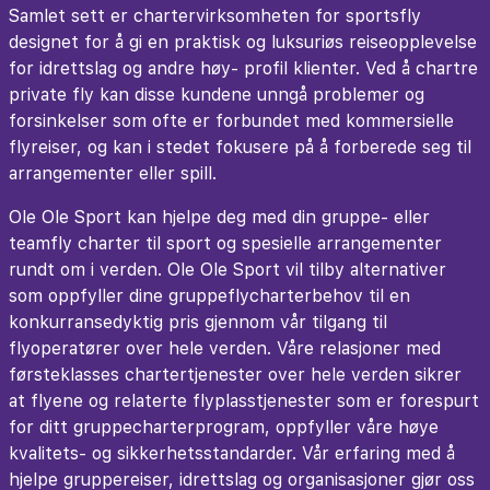
Samlet sett er chartervirksomheten for sportsfly
designet for å gi en praktisk og luksuriøs reiseopplevelse
for idrettslag og andre høy- profil klienter. Ved å chartre
private fly kan disse kundene unngå problemer og
forsinkelser som ofte er forbundet med kommersielle
flyreiser, og kan i stedet fokusere på å forberede seg til
arrangementer eller spill.
Ole Ole Sport kan hjelpe deg med din gruppe- eller
teamfly charter til sport og spesielle arrangementer
rundt om i verden. Ole Ole Sport vil tilby alternativer
som oppfyller dine gruppeflycharterbehov til en
konkurransedyktig pris gjennom vår tilgang til
flyoperatører over hele verden. Våre relasjoner med
førsteklasses chartertjenester over hele verden sikrer
at flyene og relaterte flyplasstjenester som er forespurt
for ditt gruppecharterprogram, oppfyller våre høye
kvalitets- og sikkerhetsstandarder. Vår erfaring med å
hjelpe gruppereiser, idrettslag og organisasjoner gjør oss