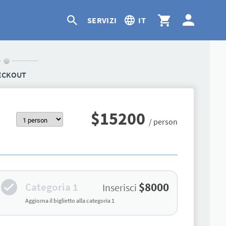
SERVIZI
IT
ECKOUT
$
15200
/ person
$8000
Categoria 1
Inserisci
Aggiorna il biglietto alla categoria 1