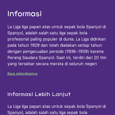
Informasi
La Liga liga papan atas untuk sepak bola Spanyol di
Spanyol, adalah salah satu liga sepak bola
profesional paling populer di dunia. La Liga didirikan
pada tahun 1929 dan telah diadakan setiap tahun
dengan pengecualian periode (1936–1939) karena
Perang Saudara Spanyol. Saat ini, terdiri dari 20 tim
yang tersebar secara merata di seluruh negeri
Baca selengkapnya
Informasi Lebih Lanjut
La Liga liga papan atas untuk sepak bola Spanyol di
Spanyol, adalah salah satu liga sepak bola