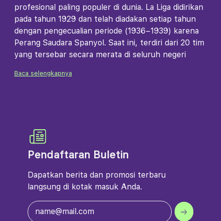
profesional paling populer di dunia. La Liga didirikan
pada tahun 1929 dan telah diadakan setiap tahun
dengan pengecualian periode (1936–1939) karena
Perang Saudara Spanyol. Saat ini, terdiri dari 20 tim
yang tersebar secara merata di seluruh negeri
Baca selengkapnya
Pendaftaran Buletin
Dapatkan berita dan promosi terbaru
langsung di kotak masuk Anda.