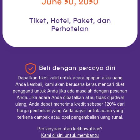
June 30, 2030
Tiket, Hotel, Paket, dan
Perhotelan
Beli dengan percaya diri
Dapatkan tiket valid untuk acara apapun atau uang
Anda kembali, kami akan berusaha keras mencari tiket
pengganti untuk Anda jika ada masalah dengan pesanan
Anda. Jika acara Anda dibatalkan atau tidak dijadwal
ulang, Anda dapat menerima kredit sebesar 120% dari
harga pembelian yang Anda bayar untuk acara yang
terkena dampak atau opsi pengembalian uang tunai.
Pertanyaan atau kekhawatiran?
Kami di sini untuk membantu