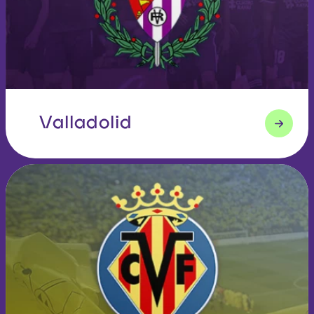
Valladolid