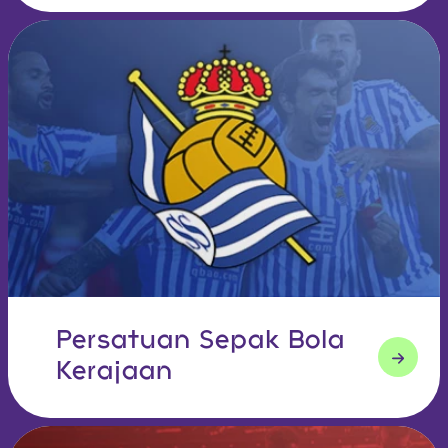
Persatuan Sepak Bola
Kerajaan