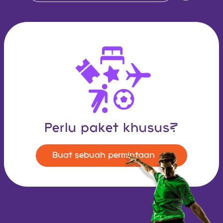
Perlu paket khusus?
Buat sebuah permintaan