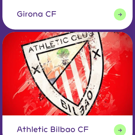
Girona CF
Athletic Bilbao CF