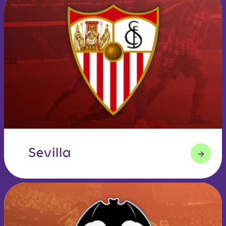
Sevilla