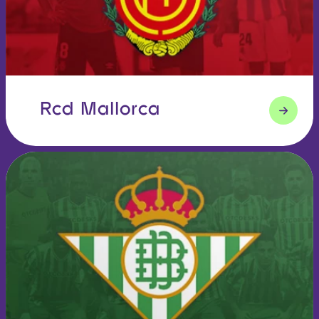
Rcd Mallorca